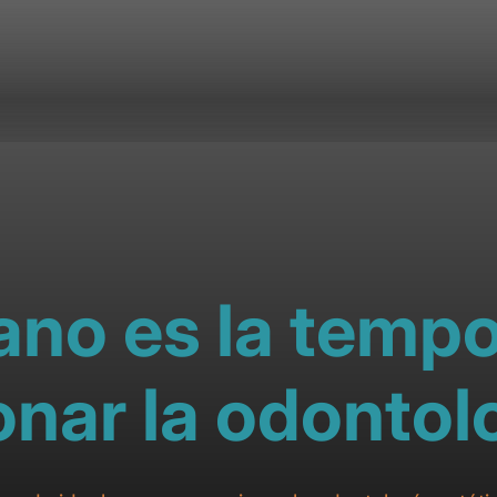
rano es la temp
nar la odontolo